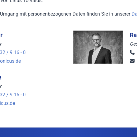
 von Linus Torvalds.
Umgang mit personenbezogenen Daten finden Sie in unserer
Da
r
Ra
r
Ges
32 / 9 16 - 0
onicus.de
e
r
32 / 9 16 - 0
icus.de